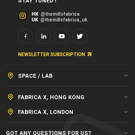
STAY TUNED !
HK
@themillsfabrica
UK
@themillsfabrica_uk
NEWSLETTER SUBSCRIPTION
SPACE / LAB
FABRICA X, HONG KONG
FABRICA X, LONDON
GOT ANY QUESTIONS FOR US?