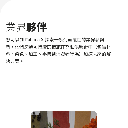
業界
夥伴
您
可以到
Fabrica X
探索一系列
顛覆性
的
業界
參與
者，
他們
透過
可持續的措施
在整個供應鏈中
（
包括
材
料、染色、
加工
、零售到消費者行為）
加速未來的解
決方案。