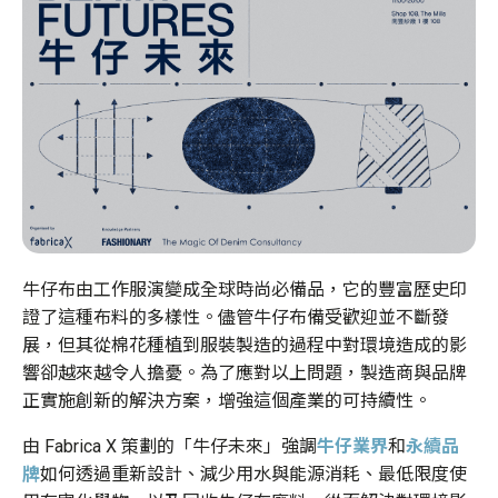
牛仔布由工作服演變成全球時尚必備品，它的豐富歷史印
證了這種布料的多樣性。
儘管牛仔布備受歡迎並不斷發
展，但其從棉花種植到
服裝
製造
的
過程中
對
環境
造成
的
影
響
卻
越來越
令人擔憂。
為了應對以上問題，製造商與品牌
正實施創新的解決方案，增強這個產業的可持續性。
由
Fabrica X
策劃的「牛仔未來」強調
牛仔業界
和
永續品
牌
如何透過重新設計、減少用水與能源消耗、最低限度使