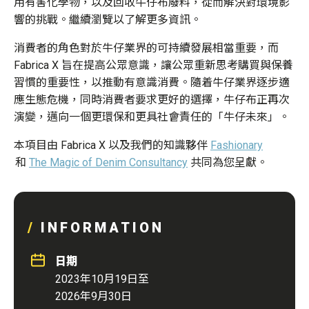
用有害化學物，以及回收牛仔布廢料，從而解決對環境影
響的挑戰。
繼續瀏覽以
了解更多資訊。
消費者的角色對於牛仔業界的可持續發展相當重要，而
Fabrica X
旨在提高公眾意識，讓公眾重新思考購買與保養
習慣的重要性，以推動有意識消費。隨着牛仔業界逐步適
應生態危機，同時消費者要求更好的選擇，牛仔布正再次
演變，邁向一個更環保和更具社會責任的「牛仔未來」。
本項
目
由
Fabrica X
以及我們
的
知識夥伴
Fashionary
和
The Magic of Denim Consultancy
共同
為您呈
獻
。
INFORMATION
日期
2023
年
1
0
月
1
9
日至
2
026
年9
月30
日