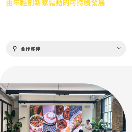
由年輕創新家驅動的可持續發展
總部
階段
Funding sta
合作夥伴
重要里程碑
Job opening
READ TH