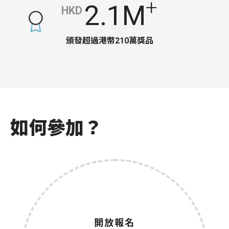
+
2.1M
HKD
頒發超過港幣210萬獎品
如何參加？
開放報名