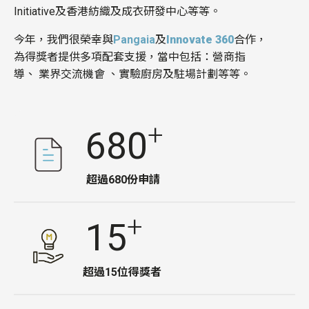
Initiative
及香港紡織及成衣研發中心等等。
今年，我們很榮幸與
Pangaia
及
Innovate 360
合作，
為得獎者提供多項
配套支援，
當中包括：營商指
導、
業界交流機會
、實驗廚房
及
駐場計劃等等。
+
680
超過680份申請
+
15
超過15位得獎者