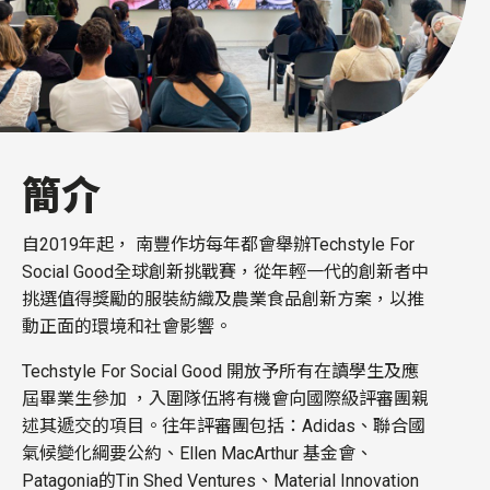
簡介
自
2019
年起，
南豐作坊每年
都會舉
辦
Techstyle
For
Social Good
全球創新挑戰賽，
從年輕一代的創新者中
挑選值得獎勵的服裝紡織及農業食品創新方案，以推
動正
面的環境和社會影響。
Techstyle
For Social Good
開放予所有在讀學生及應
屆畢業生參加 ，入圍隊伍將
有機會向國際級評審團親
述其遞交的項目。往年評審團包括：
Adidas
、
聯合國
氣
候變化綱要公約、
Ellen MacArthur
基金會、
Patagonia
的
Tin Shed Ventures
、
Material Innovation