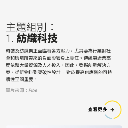
主題組別：
1.
紡織科技
時裝及紡織業正面臨著
各方
壓力，尤其要為行業對社
會和環境所帶來的負面影響負上責任。
傳統製造業
高
度
依賴大量資源及人才投入，因此，
發掘
創新解決方
案，從新
物
料到
突破性
設計 ，對於提
高
供
應鏈的可持
續性至關重要。
圖片來源：Fibe
查看更多