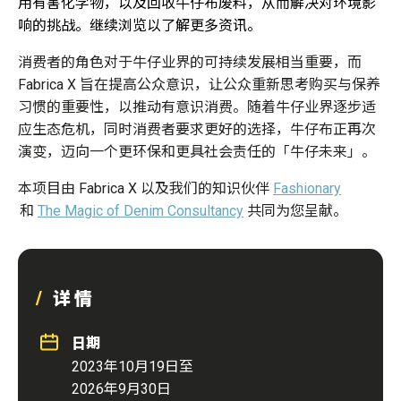
用有害化学物，以及回收牛仔布废料，从而解决对环境影
响的挑战。继续浏览以了解更多资讯。
消费者的角色对于牛仔业界的可持续发展相当重要，而
Fabrica X 旨在提高公众意识，让公众重新思考购买与保养
习惯的重要性，以推动有意识消费。随着牛仔业界逐步适
应生态危机，同时消费者要求更好的选择，牛仔布正再次
演变，迈向一个更环保和更具社会责任的「牛仔未来」。
本项目由 Fabrica X 以及我们的知识伙伴
Fashionary
和
The Magic of Denim Consultancy
共同为您呈献。
详情
日期
2023
年
1
0
月
1
9
日至
2
026
年9
月30
日