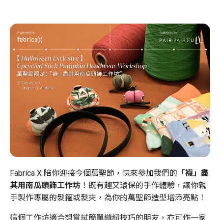
Fabrica X 陪你迎接今個萬聖節，快來參加我們的
「襪」盡
其用南瓜頭飾工作坊
！既有趣又環保的手作體驗，讓你親
手製作專屬的髮箍或髮夾，為你的萬聖節造型增添亮點！
這個工作坊適合想嘗試簡單縫紉技巧的朋友，亦可作一家