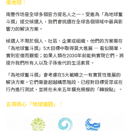
復地球：
南豐作坊是全球多個官方提名人之一，受邀為「為地球奮
斗獎」提交候選人，我們會挑選在全球各個領域中最具影
響力的解決方案。
候選人不限於個人、社區、企業或組織，他們的方案需在
「為地球奮斗獎」5大目標中取得莫大進展 ─ 看似簡單，
實則宏偉而艱鉅；如果人類在2030年前能夠實現它們，將
提升我們所有人以及子孫後代的生活素質。
「為地球奮斗獎」會考慮在5大範疇之一有實質性進展的
解決方案。它們需要超越構思階段、已經對目標受眾或在
行內進行測試，並將在未來五年擴充規模的「轉捩點」。
五項核心「地球議題」：