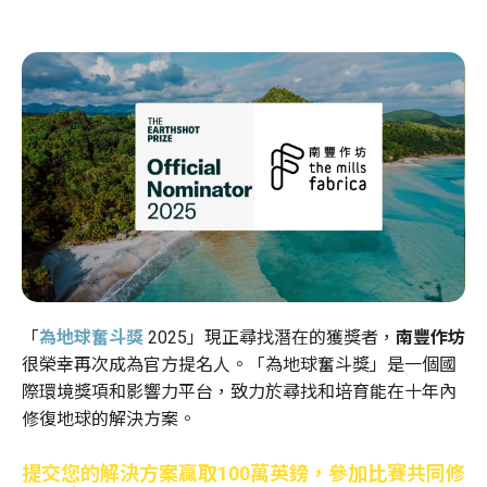
總部
階段
Funding sta
重要里程碑
Job opening
「
為地球奮斗獎
2025」現正尋找潛在的獲獎者，
南豐作坊
READ TH
很榮幸再次成為官方提名人。「為地球奮斗獎」是一個國
際環境獎項和影響力平台，致力於尋找和培育能在十年內
修復地球的解決方案。
提交您的解決方案贏取100萬英鎊，參加比賽共同修