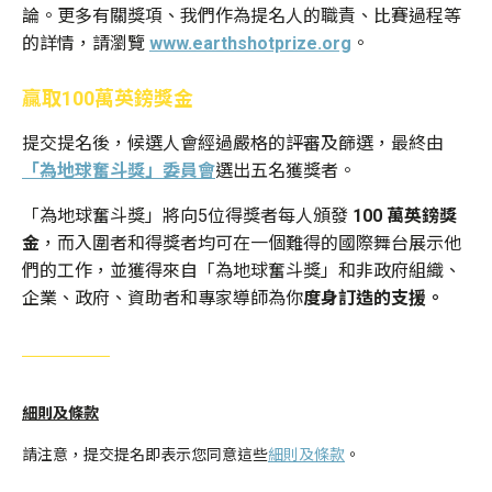
論。更多有關獎項、我們作為提名人的職責、比賽過程等
的詳情，請瀏覽
www.earthshotprize.org
。
贏取100萬英鎊獎金
提交提名後，候選人會經過嚴格的評審及篩選，最終由
「為地球奮斗獎」委員會
選出五名獲獎者。
「為地球奮斗獎」將向5位得獎者每人頒發
100
萬英鎊獎
金
，而入圍者和得獎者均可在一個難得的國際舞台展示他
們的工作，並獲得來自「為地球奮斗獎」和非政府組織、
企業、政府、資助者和專家導師為你
度身訂造的支援
。
細則及條款
請注意，提交提名即表示您同意這些
細則及條款
。