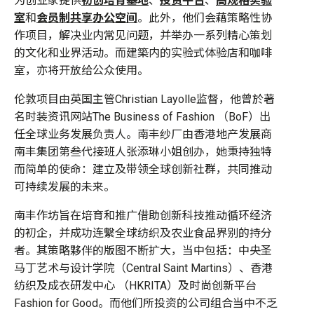
为创业家提供
初创培育基地
、
投资平台
、
高规格实验
室
和
会员制共享办公空间
。此外，他们会藉策略性协
作项目，解决业内常见问题，并举办一系列精心策划
的文化和业界活动。而建築内的实验式体验店和咖啡
室，亦将开放给公众使用。
伦敦项目由英国主管Christian Layolle监督，他曾於著
名时装资讯网站The Business of Fashion （BoF）出
任全球业务发展负责人。南丰纱厂由香港地产发展商
南丰集团第叁代接班人张添琳小姐创办，她秉持独特
而简单的使命：建立及带领全球创新社群，共同推动
可持续发展的未来。
南丰作坊
旨在培育和推广借助
创新
科技
推动
循环经济
的初企，并成功连繫全球纺织及农业食品界别的持分
者。其策略夥伴的版图不断扩大，当中包括：中央圣
马丁艺术与设计学院（Central Saint Martins）、香港
纺织及成衣研发中心 （HKRITA）及时尚创新平台
Fashion for Good。而他们所投资的公司组合当中不乏