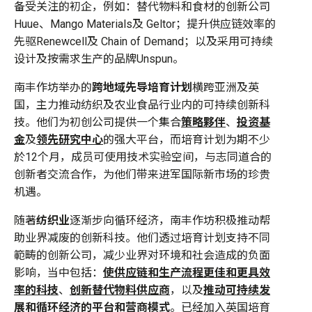
备受关注的初企，例如：替代物料和食材的创新公司
Huue、Mango Materials及 Geltor；提升供应链效率的
先驱Renewcell及 Chain of Demand；以及采用可持续
设计及按需求生产的品牌Unspun。
南丰作坊举办的
跨地域先导培育计划
横跨亚洲及英
国，主力推动纺织及农业食品行业内的可持续创新科
技。他们为初创公司提供一个集合
策略夥伴
、
投资基
金
及
领先研究中心
的强大平台，
而培育计划
为期不少
於12个月，成员可使用技术实验空间，与志同道合的
创新者交流合作，为他们带来进军国际新市场的珍贵
机遇。
随著
纺织
业
逐渐步向循环经济，南丰作坊积极推动帮
助业界减废的创新科技。他们透过培育计划支持不同
範畴的创新公司，减少业界对环境和社会造成的负面
影响，当中包括：
使供应链和生产流程更佳和更具效
率的科技
、
创新替代物料供应商
，以及
推动可持续发
展和循环经济的平台和营商模式
。已经加入英国培育