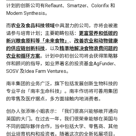
计划的创新公司有Reflaunt、Smartzer、Colorifix 和
Modern Synthesis。
而
农业及食品科技领域
中具潜力的公司，亦将会被邀
请参与培育计划；主要範畴包括：
更富营养和低碳的
新兴粮食原料等「未来食物」
、
改善农业和动物健康
的
供应链
创新科技
，以及
精準地解决食物浪费问题的
农业和循环方案
。计划中的初创公司将会获得策略夥
伴和顾问的指导，如业界著名的投资基金AgFunder、
SOSV 及Idea Farm Ventures。
南丰集团的业务广泛，旗下包括发展创新生物科技的
专业平台「南丰生命科技」。南丰作坊将可善用集团
的零售及医疗据点，多方面接触内地消费者。
创办人张添琳小姐表示：「我们很高兴能够敞开通向
英国的大门。在过去一年，我们很荣幸能够在英国与
不同的国际夥伴合作，当中包括大学、零售商、其他
创业培育机构和投资者。随著这次的全新拓展项目，