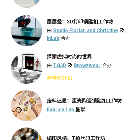
层层叠：3D打印锁匙扣工作坊
由
Studio Florian and Christine
及
InLab
合办
探索虚拟时尚的世界
由
TG3D
及
Browzwear
合办
需预先登记
废料迷思：蛋壳陶瓷锁匙扣工作坊
Fabrica Lab
呈献
编印风格：T裇丝印工作坊