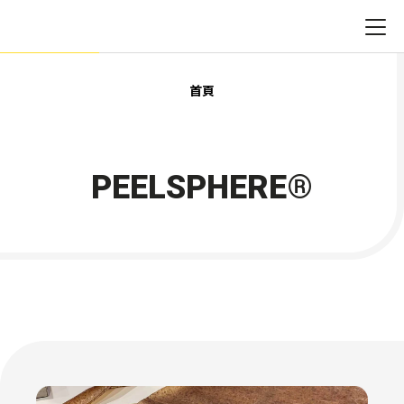
首頁
PEELSPHERE®