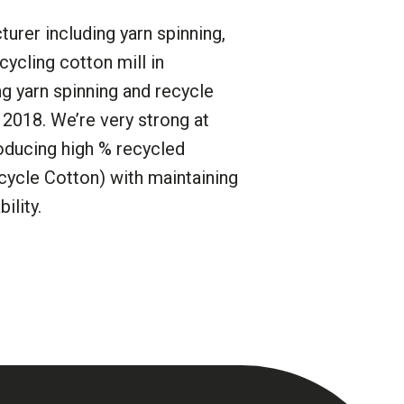
turer
including yarn spinning,
ecycling cotton
mill in
g yarn spinning
and recycle
 2018.
W
e’re very strong at
oducing high % recycled
cycle Cotton
) with maintaining
ility.