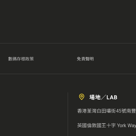
數碼存根政策
免責聲明
場地／LAB
香港荃灣白田壩街45號南豐
英國倫敦國王十字 York Way 3