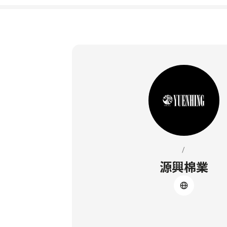
/
源興棉業