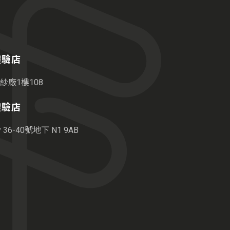
港體驗店
紗廠1樓108
敦體驗店
36-40號地下 N1 9AB