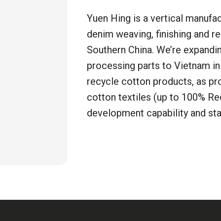
Yuen Hing is
a vertical
manufac
denim weaving
,
finishing
and r
Southern China
. We’re
expandin
processing
part
s
to Vietnam in
recycle cotton products,
as pr
cotton textiles (up to
100%
Re
development capability and stab