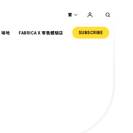
繁
SUBSCRIBE
場地
FABRICA X 零售體驗店
聖
主題項目
展覽
共享工作空間
網上商店
零售
活動場地