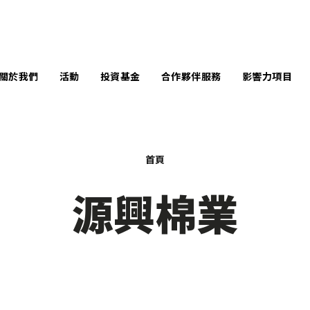
關於我們
活動
投資基金
合作夥伴服務
影響力項目
言
企業服務
南豐作坊暨中央
馬丁學院創新獎
隊
學校服務
共享工作空間
首頁
未來創造者獎
問團隊
個案分享
活動場地
源興棉業
全球變革獎
響力報告
原型製作空間
InnoWelltors’ Day
訊庫
Techstyle for
Social Good 比賽
聞中心