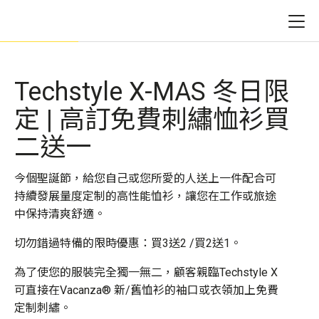
Techstyle X-MAS 冬日限
定 | 高訂免費刺繡恤衫買
二送一
今個聖誕節，給您自己或您所愛的人送上一件配合可
持續發展量度定制的高性能恤衫，讓您在工作或旅途
中保持清爽舒適。
切勿錯過特備的限時優惠：買3送2 /買2送1。
為了使您的服裝完全獨一無二，顧客親臨Techstyle X
可直接在Vacanza® 新/舊恤衫的袖口或衣領加上免費
定制刺繡。