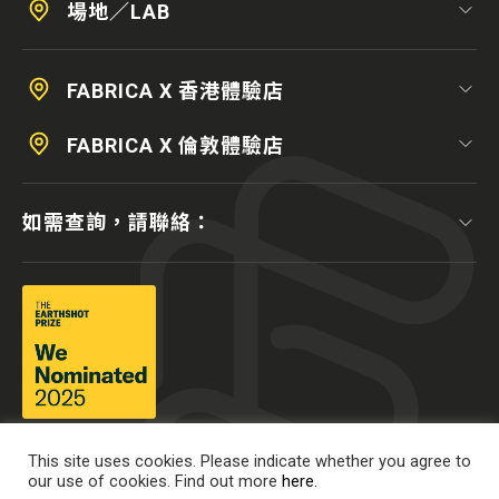
場地／LAB
FABRICA X 香港體驗店
FABRICA X 倫敦體驗店
如需查詢，請聯絡：
This site uses cookies. Please indicate whether you agree to
our use of cookies. Find out more
here.