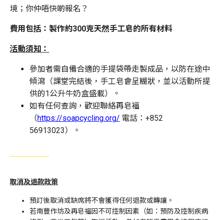
境；你仲唔快啲報名？
費用包括：製作約300克天然手工皂的所有材料
活動須知：
參加者需自備合適的手提袋帶走製成品，以防在途中
傾瀉（課堂完結後，手工皂會呈糊狀，並以活動所提
供的1公升牛奶盒盛載）。
如有任何查詢，歡迎聯絡再皂福
（
https://soapcycling.org/
電話：+852
56913023）。
取消及退款政策
預訂後取消或缺席將不會獲得任何退款或轉讓。
若南豐作坊及再皂福因不可控制因素（如：預防及控制疾病