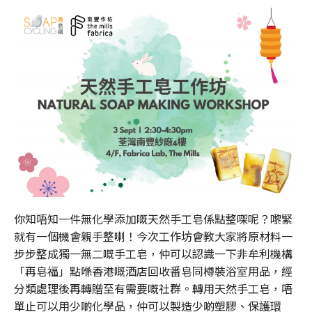
你知唔知一件無化學添加嘅天然手工皂係點整㗎呢？嚟緊
就有一個機會親手整喇！今次工作坊會教大家將原材料一
步步整成獨一無二嘅手工皂，仲可以認識一下非牟利機構
「再皂福」點喺香港嘅酒店回收番皂同樽裝浴室用品，經
分類處理後再轉贈至有需要嘅社群。轉用天然手工皂，唔
單止可以用少啲化學品，仲可以製造少啲塑膠、保護環