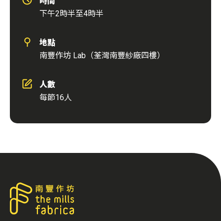
時間
下午2時半至4時半
地點
南豐作坊 Lab（荃灣南豐紗廠四樓）
人數
每節16人