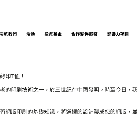
關於我們
活動
投資基金
合作夥伴服務
影響力項目
言
企業服務
南豐作坊暨中央
馬丁學院創新獎
隊
學校服務
共享工作空間
絲印T恤！
未來創造者獎
問團隊
個案分享
活動場地
全球變革獎
老的印刷技術之一，於三世紀在中國發明。時至今日，
響力報告
原型製作空間
InnoWelltors’ Day
訊庫
Techstyle for
習網版印刷的基礎知識，將選擇的設計製成您的網版，並
Social Good 比賽
聞中心