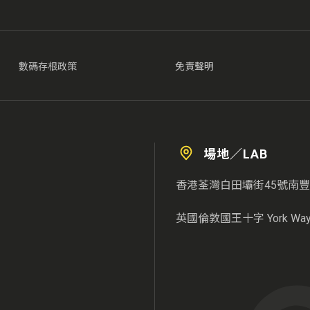
數碼存根政策
免責聲明
場地／LAB
香港荃灣白田壩街45號南豐
英國倫敦國王十字 York Way 3