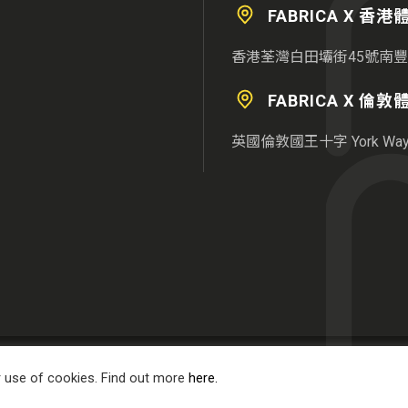
FABRICA X 香
香港荃灣白田壩街45號南豐
FABRICA X 倫
英國倫敦國王十字 York Way 
© 2025 南豐作坊培育中心有限公司版權所有。
r use of cookies. Find out more
here.