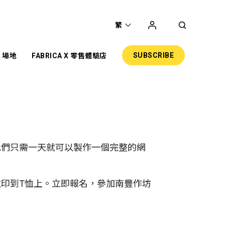
繁
SUBSCRIBE
場地
FABRICA X 零售體驗店
聖
主題項目
展覽
共享工作空間
網上商店
零售
我們只需一天就可以製作一個完整的網
活動場地
印到T恤上。立即報名，參加南豐作坊