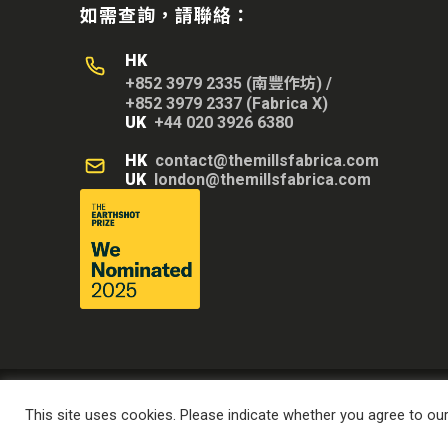
如需查詢，請聯絡：
HK
+852 3979 2335 (南豐作坊)
/
+852 3979 2337 (Fabrica X)
UK
+44 020 3926 6380
HK
contact@themillsfabrica.com
UK
london@themillsfabrica.com
This site uses cookies. Please indicate whether you agree to ou