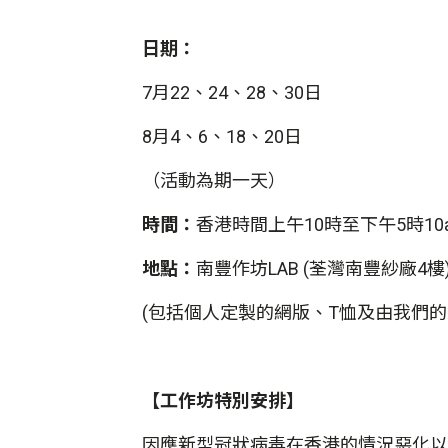
日期：
7月22、24、28、30日
8月4、6、18、20日
（活動為期一天）
時間：
香港時間上午10時至下午5時10am
地點：
南豐作坊LAB (荃灣南豐紗廠4樓
(包括個人定製的網版、T恤及由我們的
【工作坊特別安排】
因應新型冠狀病毒在香港的情況惡化以