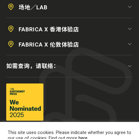
场地／LAB
FABRICA X 香港体验店
FABRICA X 伦敦体验店
如需查询，请联络：
This site uses cookies. Please indicate whether you agree to
our use of cookies. Find out more
here.