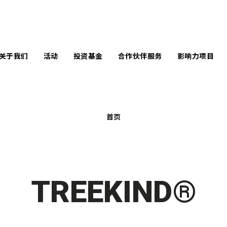
关于我们
活动
投资基金
合作伙伴服务
影响力项目
言
企业服务
南丰作坊暨中央
马丁学院创新奖
队
学校服务
共享工作空间
首页
未来创造者奖
问团队
个案分享
活动场地
全球变革奖
响力报告
原型制作空间
InnoWelltors’ Day
讯库
TREEKIND®
Techstyle for
Social Good 比赛
闻中心