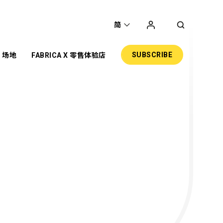
简
SUBSCRIBE
场地
FABRICA X 零售体验店
圣
主题项目
展览
共享工作空间
网上商店
零售
活动场地