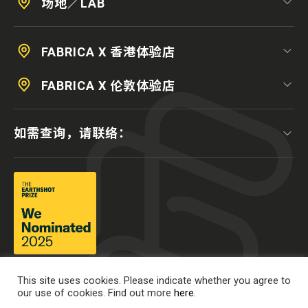
场地／LAB
FABRICA X 香港体验店
FABRICA X 伦敦体验店
如需查询，请联络：
This site uses cookies. Please indicate whether you agree to
our use of cookies. Find out more
here.