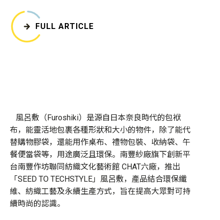
FULL ARTICLE
風呂敷（Furoshiki）是源自日本奈良時代的包袱
布，能靈活地包裹各種形狀和大小的物件，除了能代
替購物膠袋，還能用作桌布、禮物包裝、收納袋、午
餐便當袋等，用途廣泛且環保。南豐紗廠旗下創新平
台南豐作坊聯同紡織文化藝術館 CHAT六廠，推出
「SEED TO TECHSTYLE」風呂敷，產品結合環保纖
維、紡織工藝及永續生產方式，旨在提高大眾對可持
續時尚的認識。