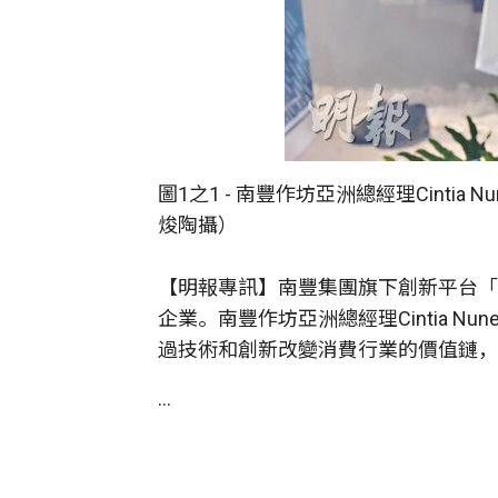
圖1之1 -
南豐作坊亞洲總經理Cintia
焌陶攝）
【明報專訊】南豐集團旗下創新平台「
企業。南豐作坊亞洲總經理Cintia 
過技術和創新改變消費行業的價值鏈，
...