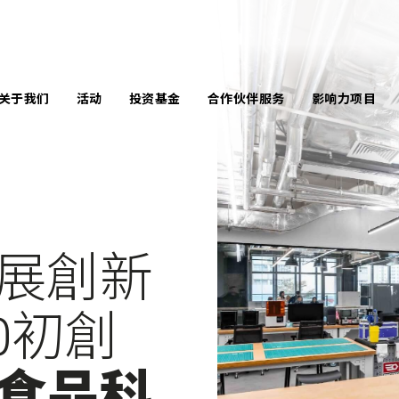
关于我们
活动
投资基金
合作伙伴服务
影响力项目
言
企业服务
南丰作坊暨中央
马丁学院创新奖
队
学校服务
共享工作空间
未来创造者奖
问团队
个案分享
活动场地
展創新
全球变革奖
响力报告
原型制作空间
InnoWelltors’ Day
讯库
0初創
Techstyle for
Social Good 比赛
闻中心
食品科