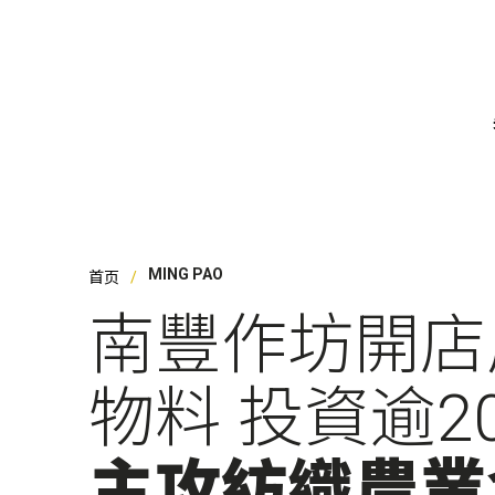
引
团
MING PAO
首页
顾
南豐作坊開店
影
资
物料 投資逾2
新
主攻紡織農業