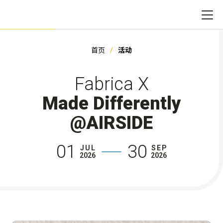
首页
活动
Fabrica X
Made Differently
@AIRSIDE
01
30
JUL
SEP
2026
2026