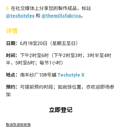
6.
在社交媒体上分享您的製作成品，标註
@techstylex
和
@themillsfabrica
。
详情
日期：
6月18至20日（
星期五
至
日
）
时间：
下午2时至6时（下午2时至3时，3时半至4时
半，5时至6时；每节1小时）
地点：
南丰纱厂108号舖
Techstyle X
预约：
可提前预约时段；如尚馀位置，亦欢迎即场参
加
立即登记
取消及退款政策